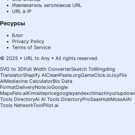
Извлекатель заголовков URL
URL в IP
Ресурсы
Блог
Privacy Policy
Terms of Service
© 2025 • URL to Any • All rights reserved.
SVG to 3D
Full Width Converter
Sketch To
Wingding
Translator
Shapify AI
CleanPaste.org
GameClick.io
JoyFlix
AI
Mediavine Calculator
Bio Data
Format
DeliveryNote.io
Google
Maps
Felo.ai
Kimi
siteprice
google
yandex
chinaz
tinyurl
updown
Tools Directory
AI AI Tools Directory
ProSaasHub
MossAI
AI
Tools Network
ToolPilot.ai