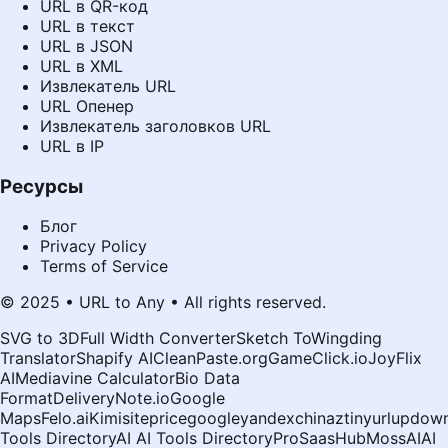
URL в QR-код
URL в текст
URL в JSON
URL в XML
Извлекатель URL
URL Опенер
Извлекатель заголовков URL
URL в IP
Ресурсы
Блог
Privacy Policy
Terms of Service
© 2025 • URL to Any • All rights reserved.
SVG to 3D
Full Width Converter
Sketch To
Wingding
Translator
Shapify AI
CleanPaste.org
GameClick.io
JoyFlix
AI
Mediavine Calculator
Bio Data
Format
DeliveryNote.io
Google
Maps
Felo.ai
Kimi
siteprice
google
yandex
chinaz
tinyurl
updown
Tools Directory
AI AI Tools Directory
ProSaasHub
MossAI
AI